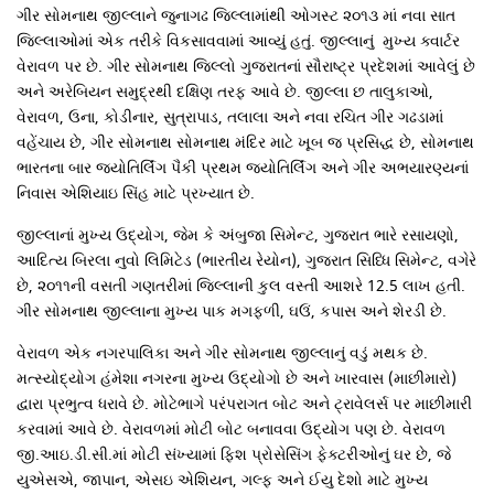
ગીર સોમનાથ જીલ્લાને જુનાગઢ જિલ્લામાંથી ઓગસ્ટ ૨૦૧૩ માં નવા સાત
જિલ્લાઓમાં એક તરીકે વિકસાવવામાં આવ્યું હતું. જીલ્લાનું મુખ્ય ક્વાર્ટર
વેરાવળ પર છે. ગીર સોમનાથ જિલ્લો ગુજરાતનાં સૌરાષ્ટ્ર પ્રદેશમાં આવેલું છે
અને અરેબિયન સમુદ્રથી દક્ષિણ તરફ આવે છે. જીલ્લા છ તાલુકાઓ,
વેરાવળ, ઉના, કોડીનાર, સુત્રાપાડ, તલાલા અને નવા રચિત ગીર ગઢડામાં
વહેંચાય છે, ગીર સોમનાથ સોમનાથ મંદિર માટે ખૂબ જ પ્રસિદ્ધ છે, સોમનાથ
ભારતના બાર જ્યોતિર્લિંગ પૈકી પ્રથમ જ્યોતિર્લિંગ અને ગીર અભયારણ્યનાં
નિવાસ એશિયાઇ સિંહ માટે પ્રખ્યાત છે.
જીલ્લાનાં મુખ્ય ઉદ્યોગ, જેમ કે અંબુજા સિમેન્ટ, ગુજરાત ભારે રસાયણો,
આદિત્ય બિરલા નુવો લિમિટેડ (ભારતીય રેયોન), ગુજરાત સિધ્ધિ સિમેન્ટ, વગેરે
છે, ૨૦૧૧ની વસતી ગણતરીમાં જિલ્લાની કુલ વસ્તી આશરે 12.5 લાખ હતી.
ગીર સોમનાથ જીલ્લાના મુખ્ય પાક મગફળી, ઘઉં, કપાસ અને શેરડી છે.
વેરાવળ એક નગરપાલિકા અને ગીર સોમનાથ જીલ્લાનું વડું મથક છે.
મત્સ્યોદ્યોગ હંમેશા નગરના મુખ્ય ઉદ્યોગો છે અને ખારવાસ (માછીમારો)
દ્વારા પ્રભુત્વ ધરાવે છે. મોટેભાગે પરંપરાગત બોટ અને ટ્રાવેલર્સ પર માછીમારી
કરવામાં આવે છે. વેરાવળમાં મોટી બોટ બનાવવા ઉદ્યોગ પણ છે. વેરાવળ
જી.આઇ.ડી.સી.માં મોટી સંખ્યામાં ફિશ પ્રોસેસિંગ ફેક્ટરીઓનું ઘર છે, જે
યુએસએ, જાપાન, એસઇ એશિયન, ગલ્ફ અને ઈયુ દેશો માટે મુખ્ય