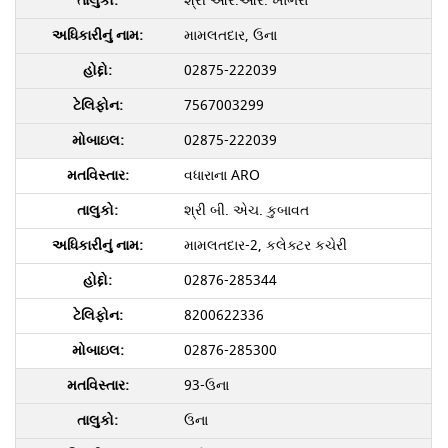
શ્રી આર.આર. ખાંભરા
મામલતદાર, ઉના
02875-222039
7567003299
02875-222039
વધારાના ARO
શ્રી બી. એચ. કુબાવત
મામલતદાર-2, કલેક્ટર કચેરી
02876-285344
8200622336
02876-285300
93-ઉના
ઉના