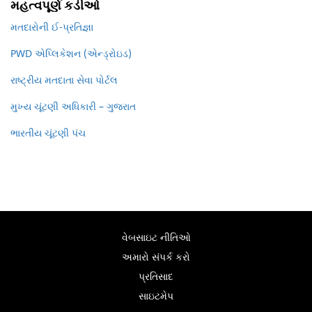
મહત્વપૂર્ણ કડીઓ
મતદારોની ઈ-પ્રતિજ્ઞા
PWD એપ્લિકેશન (એન્ડ્રોઇડ)
રાષ્ટ્રીય મતદાતા સેવા પોર્ટલ
મુખ્ય ચૂંટણી અધિકારી – ગુજરાત
ભારતીય ચૂંટણી પંચ
વેબસાઇટ નીતિઓ
અમારો સંપર્ક કરો
પ્રતિસાદ
સાઇટમેપ