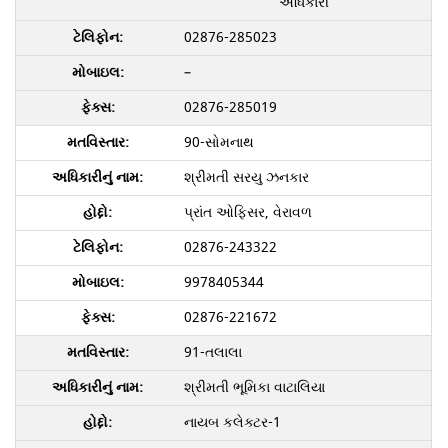
અધિકારી
02876-285023
–
02876-285019
90-સોમનાથ
શ્રીમતી સરયુ ઝનકાર
પ્રાંત ઓફિસર, વેરાવળ
02876-243322
9978405344
02876-221672
91-તલાલા
શ્રીમતી ભૂમિકા વાટાલિયા
નાયબ કલેક્ટર-1