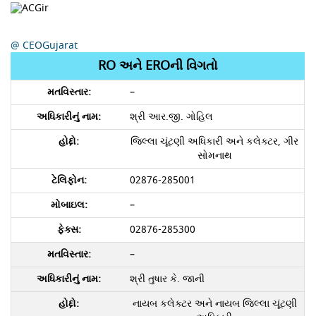
@ CEOGujarat
RO અને EROની વિગતો
–
શ્રી આર.જી. ગોહિલ
જિલ્લા ચૂંટણી અધિકારી અને કલેક્ટર, ગીર
સોમનાથ
02876-285001
–
02876-285300
–
શ્રી તુષાર કે. જાની
નાયબ કલેક્ટર અને નાયબ જિલ્લા ચૂંટણી