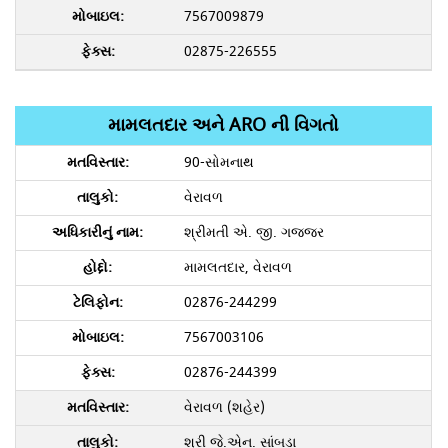
7567009879
02875-226555
મામલતદાર અને ARO ની વિગતો
90-સોમનાથ
વેરાવળ
શ્રીમતી એ. જી. ગજ્જર
મામલતદાર, વેરાવળ
02876-244299
7567003106
02876-244399
વેરાવળ (શહેર)
શ્રી જે.એન. સાંબડા