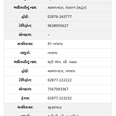
મામલતદાર, વેરાવળ (શહેર)
02876-243777
9638935627
–
91-તલાલા
તલાલા
શ્રી એન. સી. વ્યાસ
મામલતદાર, તલાલા
02877-222222
7567003367
02877-223232
સુત્રાપાડા