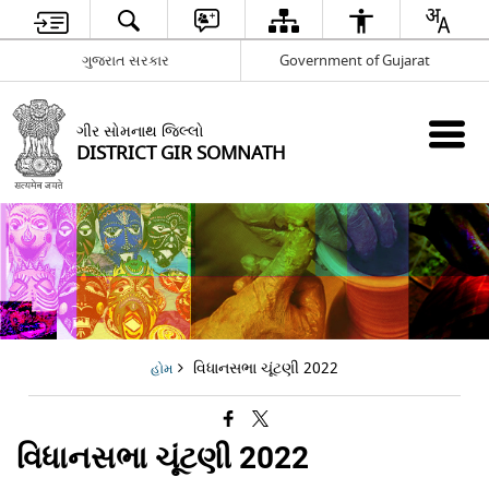
ગુજરાત સરકાર
Government of Gujarat
ગીર સોમનાથ જિલ્લો
DISTRICT GIR SOMNATH
વિધાનસભા ચૂંટણી 2022
હોમ
વિધાનસભા ચૂંટણી 2022