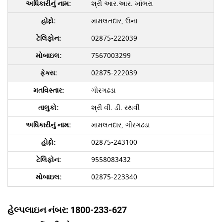
શ્રી આર.આર. ખાંભરા
મામલતદાર, ઉના
02875-222039
7567003299
02875-222039
ગીરગઢડા
શ્રી વી. ડી. રથવી
મામલતદાર, ગીરગઢડા
02875-243100
9558083432
02875-223340
હેલ્પલાઇન નંબર: 1800-233-627