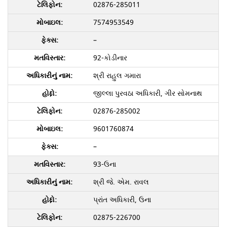
02876-285011
7574953549
–
92-કોડીનાર
શ્રી રાહુલ ગમારા
જીલ્લા પુરવઠા અધિકારી, ગીર સોમનાથ
02876-285002
9601760874
–
93-ઉના
શ્રી જે. એમ. રાવલ
પ્રાંત અધિકારી, ઉના
02875-226700