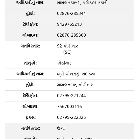
મામલતદાર-1, કલેક્ટર કચેરી
02876-285344
9429765213
02876-285300
92-કોડીનાર
(SC)
કોડીનાર
શ્રી એન.જી. રાદડિયા
મામલતદાર, કોડીનાર
02795-221244
7567003116
02795-222325
ઉના