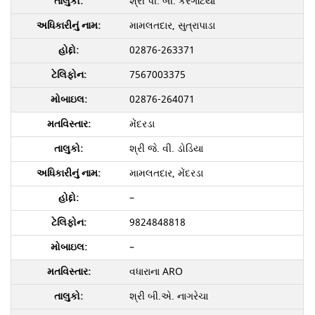
શ્રી પી. બી. કરગટિયા
મામલતદાર, સુત્રાપાડા
02876-263371
7567003375
02876-264071
મેંદરડા
શ્રી જે. વી. ડોડિયા
મામલતદાર, મેંદરડા
–
9824848818
–
વધારાના ARO
શ્રી બી.એ. નાગરેચા