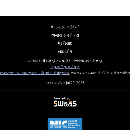
વેબસાઇટ નીતિઓ
અમારો સંપર્ક કરો
પ્રતિસાદ
સાઇટમેપ
વેબસાઇટ ની સમગ્રી ની માલિકી : જિલ્લા વહીવટી તંત્ર
સૂચના વિજ્ઞાન કેન્દ્ર
,
ઇલેક્ટ્રોનીક્સ તથા સુચના પ્રૌદ્યોગીકી મંત્રાલય
, ભારત સરકાર દ્વારા વિકસિત અને પ્રકાશિત
છેલ્લે અપડેટ:
Jul 29, 2026