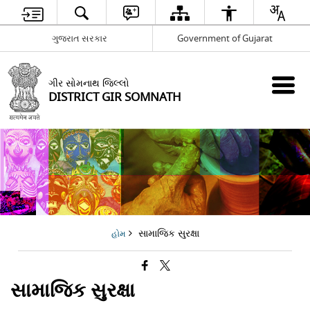
ગુજરાત સરકાર
Government of Gujarat
ગીર સોમનાથ જિલ્લો
DISTRICT GIR SOMNATH
સામાજિક સુરક્ષા
હોમ
સામાજિક સુરક્ષા