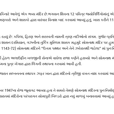
ાકિનારે આવેલું એક ભવ્ય મંદિર છે.ભગવાન શિવના 12 પવિત્ર જ્યોતિર્લિંગોમાંન
રમણકારો અને શાસકો દ્વારા વારંવાર વિનાશ બાદ કરવામાં આવ્યું હતું, ખાસ કરીને 
હ્યું છે: કપિલા, હિરણ અને સરસ્વતી નામની ત્રણ નદીઓનો સંગમ. ગુર્જર-પ્રતિહાર ર
 ના શાસન દરમિયાન, ગઝનીના તુર્કિક મુસ્લિમ શાસક મહમુદે સોમનાથ મંદિર પર હુમલો કર
-72) સોમનાથ મંદિરને “ઉત્તમ પથ્થર અને તેને ઝવેરાતથી જડેલા” માં પુનઃનિર્માણ 
 અલાઉદ્દીન ખલજીની સેનાએ વાઘેલા રાજા કર્ણને હરાવ્યો અને સોમનાથ મંદિરને તો
ેમના પુત્ર ખેંગારા દ્વારા લિંગની સ્થાપના કરવામાં આવી હતી.
 ગુજરાત સલ્તનતના સ્થાપક ઝફર ખાન દ્વારા મંદિરનો ત્રીજી વખત નાશ કરવામાં આ
બર 1947ના રોજ જૂનાગઢ આવ્યા હતા તે સમયે તેમણે સોમનાથ મંદિરના પુનઃનિર્
માં મંદિરોના પરંપરાગત સોમાપુરી બિલ્ડરો દ્વારા નવું માળખું બનાવવામાં આવ્યું હતુ