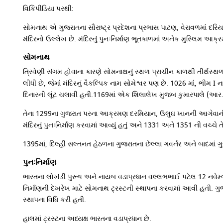
વિકિપીડિયા પરથી:
સોમનાથ એ ગુજરાતના સૌરાષ્ટ્ર પ્રદેશના પ્રભાસ પાટણ, વેરાવળમાં દરિય
મંદિરનો ઉલ્લેખ છે. મંદિરનું પુનઃનિર્માણ ભૂતકાળમાં અનેક મુસ્લિમ આક્
સોમનાથ
ત્રિવેણી સંગમ હોવાના કારણે સોમનાથનું સ્થળ પ્રાચીન કાળથી તીર્થસ્થળ ર
લીધી છે, જેમાં મંદિરનું વૈકલ્પિક નામ સોમેશ્વર પણ છે. 1026 માં, ભીમ I
દિનારની લૂંટ ચલાવી હતી.1169માં એક શિલાલેખ મુજબ કુમારપાલે (આર. 1143
તેના 1299ના ગુજરાત પરના આક્રમણ દરમિયાન, ઉલુઘ ખાનની આગેવાની હેઠળ
મંદિરનું પુનઃનિર્માણ કરવામાં આવ્યું હતું અને 1331 અને 1351 ની વચ્ચે ત
1395માં, દિલ્હી સલ્તનત હેઠળના ગુજરાતના છેલ્લા ગવર્નર અને બાદમાં
પુનઃનિર્માણ
ભારતના લોખંડી પુરૂષ અને નાયબ વડાપ્રધાન વલ્લભભાઈ પટેલ 12 નવેમ્
નિર્માણની દેખરેખ માટે સોમનાથ ટ્રસ્ટની સ્થાપના કરવામાં આવી હતી. ગુજરાત
સ્થાપના વિધિ કરી હતી.
હાલમાં ટ્રસ્ટના અધ્યક્ષ ભારતના વડાપ્રધાન છે.