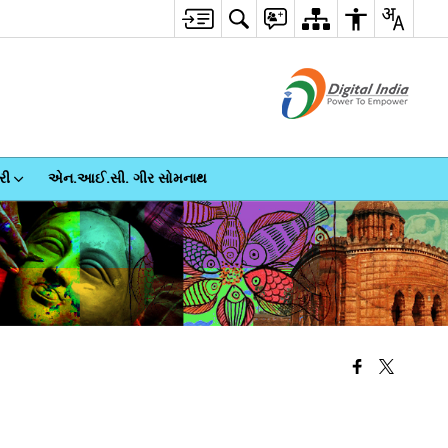
રી
એન.આઈ.સી. ગીર સોમનાથ