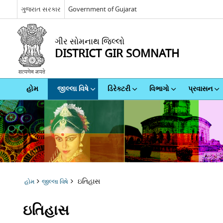
ગુજરાત સરકાર
Government of Gujarat
ગીર સોમનાથ જિલ્લો
DISTRICT GIR SOMNATH
હોમ
જીલ્લા વિષે
ડિરેક્ટરી
વિભાગો
પ્રવાસન
ઇતિહાસ
હોમ
જીલ્લા વિષે
ઇતિહાસ