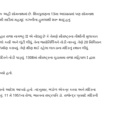
ું એક અહીં સોમનાથમાં છે. શિવપુરાણના 13મા અધ્યાયમાં પણ સોમનાથ
11મી સદીમાં મહમૂદ ગઝનીના હુમલાથી શરૂ થયું હતું.
ાજા નાગભટ્ટ II એ નોંધ્યું છે કે તેમણે સૌરાષ્ટ્રના તીર્થોની મુલાકાત
્યો અને લૂંટી લીધું, તેના જ્યોતિર્લિંગને તોડી નાખ્યું. તેણે 20 મિલિયન
કરાવ્યું. તેણે ક્ષીણ થઈ રહેલા લાકડાના મંદિરનું સ્થાન લીધું.
ડી પાડ્યું. 1308માં સૌરાષ્ટ્રના ચુડાસમા રાજા મહિપાલ I દ્વારા
વ્યો હતો.
માણનો આદેશ આપ્યો હતો. તદનુસાર, ભંડોળ એકત્ર કરવા અને મંદિરના
ં. 11 મે 1951ના રોજ, ભારતના રાષ્ટ્રપતિ ડૉ. રાજેન્દ્ર પ્રસાદે મંદિરની