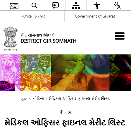
ગુજરાત સરકાર
Government of Gujarat
ગીર સોમનાથ જિલ્લો
DISTRICT GIR SOMNATH
નોટિસો
મેડિકલ ઓફિસર ફાઇનલ મેરીટ લિસ્ટ
હોમ
મેડિકલ ઓફિસર ફાઇનલ મેરીટ લિસ્ટ