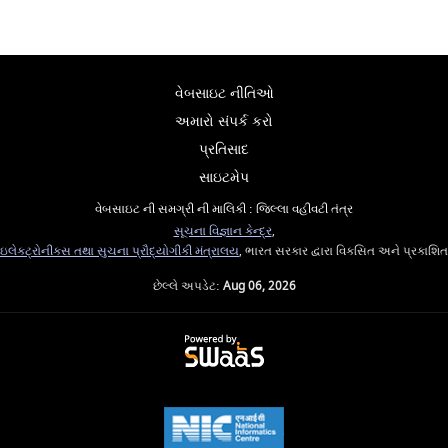
વેબસાઇટ નીતિઓ
અમારો સંપર્ક કરો
પ્રતિસાદ
સાઇટમેપ
વેબસાઇટ ની સમગ્રી ની માલિકી : જિલ્લા વહીવટી તંત્ર
સૂચના વિજ્ઞાન કેન્દ્ર
,
ઇલેક્ટ્રોનીક્સ તથા સુચના પ્રૌદ્યોગીકી મંત્રાલય
, ભારત સરકાર દ્વારા વિકસિત અને પ્રકાશિત
છેલ્લે અપડેટ:
Aug 06, 2026